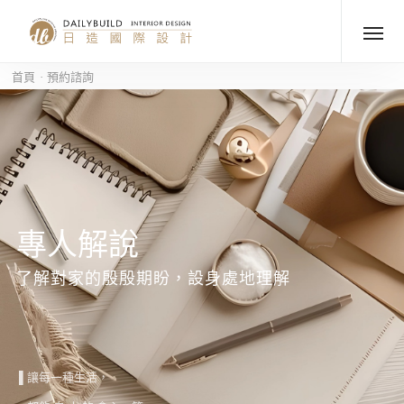
首頁
預約諮詢
預約室內設計諮詢｜找到適合您的
專人解說
了解對家的殷殷期盼，設身處地理解
▌讓每一種生活，