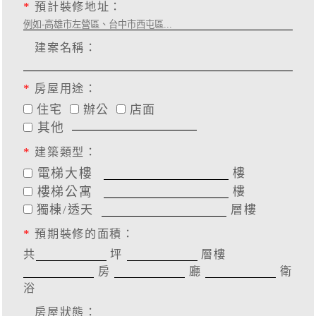
*
預計裝修地址：
建案名稱：
*
房屋用途：
住宅
辦公
店面
其他
*
建築類型：
電梯大樓
樓
樓梯公寓
樓
獨棟/透天
層樓
*
預期裝修的面積：
共
坪
層樓
房
廳
衛
浴
房屋狀態：