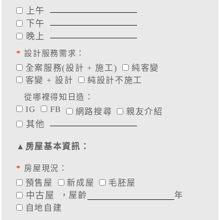
上午
下午
晚上
*
設計服務需求：
全案服務(設計 + 施工)
純客變
客變 + 設計
純設計不施工
從哪裡得知日造：
IG
FB
網路搜尋
親友介紹
其他
▲房屋基本資訊：
*
房屋現況：
預售屋
新成屋
毛胚屋
中古屋
，屋齡
年
自地自建